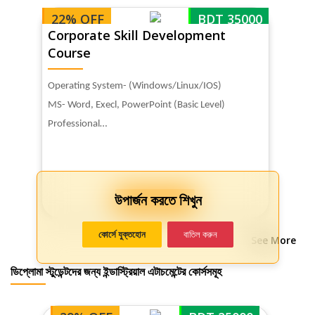
22% OFF
BDT 35000
Corporate Skill Development
Course
Operating System- (Windows/Linux/IOS)
MS- Word, Execl, PowerPoint (Basic Level)
Professional…
উপার্জন করতে শিখুন
VIEW DETAILS
কোর্সে যুক্তহোন
বাতিল করুন
See More
ডিপ্লোমা স্টুডেন্টদের জন্য ইন্ডাস্ট্রিয়াল এটাচমেন্টের কোর্সসমূহ