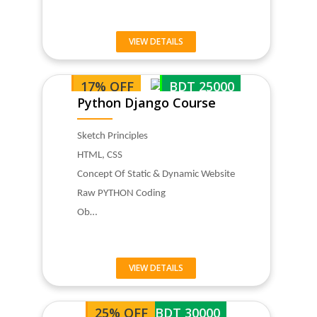
VIEW DETAILS
17% OFF
BDT 25000
Python Django Course
Sketch Principles
HTML, CSS
Concept Of Static & Dynamic Website
Raw PYTHON Coding
Ob…
VIEW DETAILS
25% OFF
BDT 30000