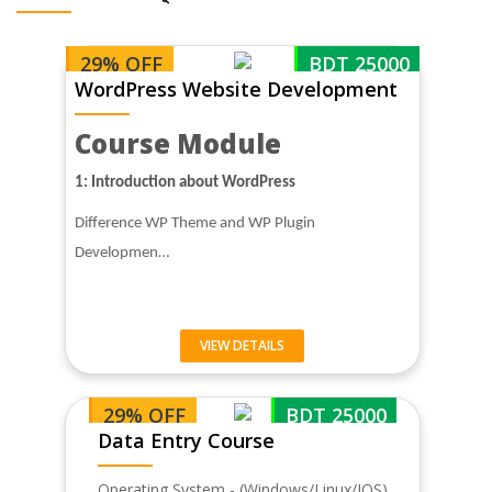
29% OFF
BDT 25000
WordPress Website Development
Course Module
1: Introduction about WordPress
Difference WP Theme and WP Plugin
Developmen…
VIEW DETAILS
29% OFF
BDT 25000
Data Entry Course
Operating System - (Windows/Linux/IOS)