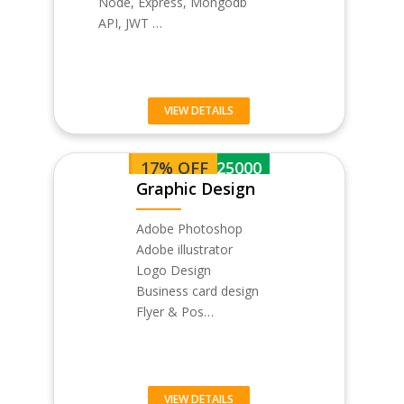
Node, Express, Mongodb
API, JWT …
VIEW DETAILS
17% OFF
BDT 25000
Graphic Design
Adobe Photoshop
Adobe illustrator
Logo Design
Business card design
Flyer & Pos…
VIEW DETAILS