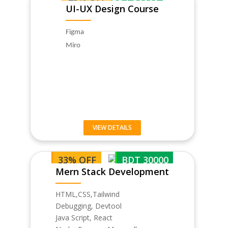
UI-UX Design Course
Figma
Miro
VIEW DETAILS
33% OFF
BDT 30000
Mern Stack Development
HTML,CSS,Tailwind
Debugging, Devtool
Java Script, React