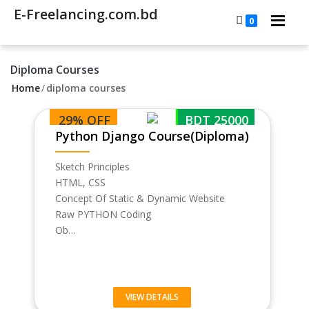
E-Freelancing.com.bd
0
Diploma Courses
Home
/
diploma courses
29% OFF
BDT 25000
Python Django Course(Diploma)
Sketch Principles
HTML, CSS
Concept Of Static & Dynamic Website
Raw PYTHON Coding
Ob…
VIEW DETAILS