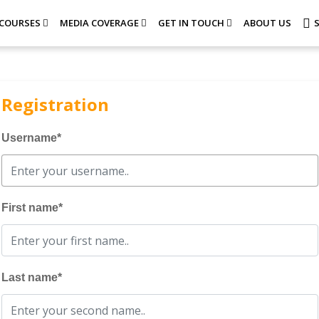
COURSES
MEDIA COVERAGE
GET IN TOUCH
ABOUT US
Registration
Username
*
First name
*
Last name
*