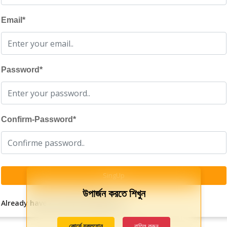
Email
*
Password
*
Confirm-Password
*
SingUp
উপার্জন করতে শিখুন
Already have a account? login now
কোর্সে যুক্তহোন
বাতিল করুন